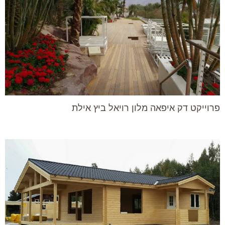
פרוייקט דק איפאה מלון רויאל ביץ אילת