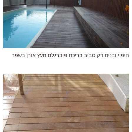
חיפוי ובנית דק סביב בריכת פיברגלס מעץ אורן בשפר