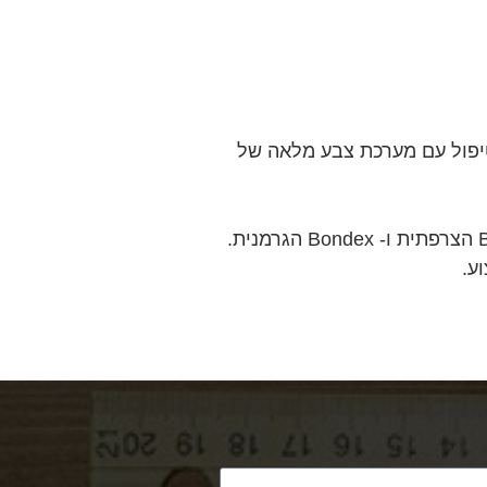
טיפול עם מערכת צבע מלאה של
המוצרים המומלצים לטיפול בעץ הם, בין השאר, מתוצרת חברות Flood האמריקאית, Blanchon הצרפתית ו- Bondex הגרמנית.
ע.