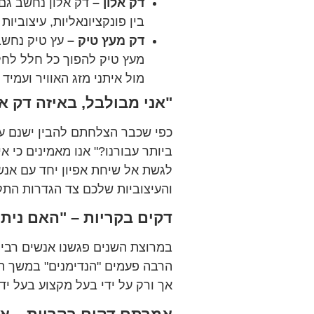
דק אלון –
דק אלון נחשב גם 
בין פונקציונאליות, עיצוביות 
דק מעץ טיק –
עץ טיק נחשב 
מעץ טיק להפוך כל חלל לחלל
מול איתני מזג האוויר ועמיד 
"אני מבולבל, באיזה דק א
כפי שכבר הצלחתם להבין ישנם עש
ביותר עבורנו?" אנו מאמינים כי א
לגשת אל שיחת אפיון יחד עם אנשי
והעיצוביות שלכם צד הגדרות הת
דקים בקריות – "האם נית
במרוצת השנים פגשנו אנשים רבים
הרבה פעמים "הנדימנים" במשך ה
אך ורק על ידי בעל מקצוע בעל יד