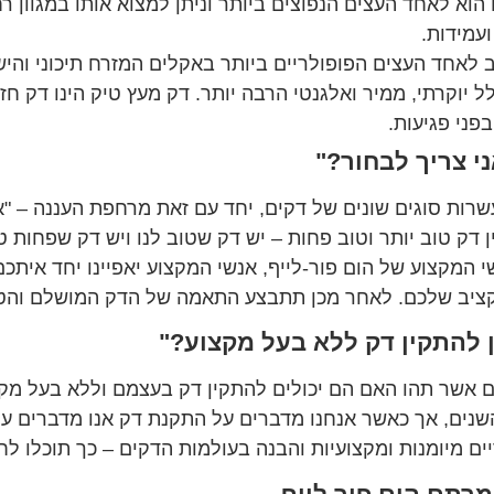
הוא לאחד העצים הנפוצים ביותר וניתן למצוא אותו במגוון
ועמידות.
לאחד העצים הפופולריים ביותר באקלים המזרח תיכוני והי
 יוקרתי, ממיר ואלגנטי הרבה יותר. דק מעץ טיק הינו דק ח
בפני פגיעות.
ני צריך לבחור?"
רות סוגים שונים של דקים, יחד עם זאת מרחפת העננה – "א
ין דק טוב יותר וטוב פחות – יש דק שטוב לנו ויש דק שפחות טו
 המקצוע של הום פור-לייף, אנשי המקצוע יאפיינו יחד איתכ
קציב שלכם. לאחר מכן תתבצע התאמה של הדק המושלם והטו
ן להתקין דק ללא בעל מקצוע?"
 אשר תהו האם הם יכולים להתקין דק בעצמם וללא בעל מקצ
שנים, אך כאשר אנחנו מדברים על התקנת דק אנו מדברים ע
יים מיומנות ומקצועיות והבנה בעולמות הדקים – כך תוכלו ל