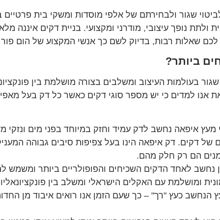
לביטוי שגור ולבחירתם של אלפי מוסדות ומשקי בית פרטיים 
ת ולתת נופך עיצובי, מודרני ומקצועי. בניית דקים איננה מ
לכם שאלות רבות, בדיוק לשם כך אנשי המקצוע של הום פור 
ים ביותר?
שגור בעולמות העיצוב ומשלבים בצורה מושלמת בין פונקציונ
ת אנו למדים כי יש מספר סוגי דקים כאשר כל דק בעל מאפייני
מעץ איפאה נחשב לדק עמיד וחזק במיוחד בפני מים ונזקי מזג
של דקים. דק איפאה הינו בעל צפיפות סיבים גבוהה המעניק
מנים הם רק חלק מהם.
 נחשב לאחד הדקים השכיחים והפופולריים ביותר ומשמש למג
נית ומושלמת עם האקלים הישראלי ומשלב בין פונקציונאליות 
ץ הנחשב כעץ "רך" – כך שעם הזמן אנו רואים איבוד מן החדו