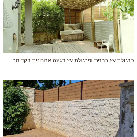
פרגולת עץ בחזית ופרגולת עץ בגינה אחרונית בקדימה