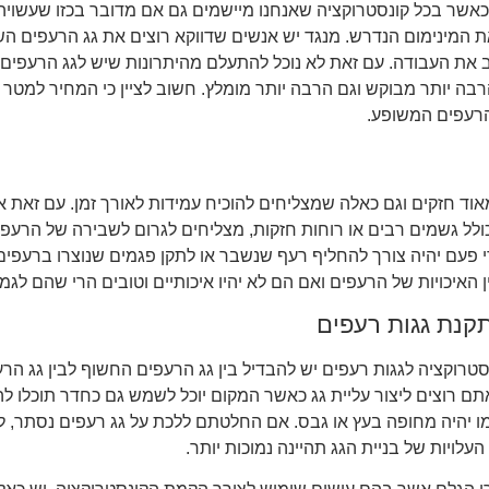
כאשר בכל קונסטרוקציה שאנחנו מיישמים גם אם מדובר בכזו שעשויה 
ת המינימום הנדרש. מנגד יש אנשים שדווקא רוצים את גג הרעפים 
 את העבודה. עם זאת לא נוכל להתעלם מהיתרונות שיש לגג הרעפי
הרבה יותר מבוקש וגם הרבה יותר מומלץ. חשוב לציין כי המחיר למטר 
הרעפים המשופע.
וד חזקים וגם כאלה שמצליחים להוכיח עמידות לאורך זמן. עם זאת
ולל גשמים רבים או רוחות חזקות, מצליחים לגרום לשבירה של הרעפים
פעם יהיה צורך להחליף רעף שנשבר או לתקן פגמים שנוצרו ברעפים. 
האיכויות של הרעפים ואם הם לא יהיו איכותיים וטובים הרי שהם לגמר
קנת גגות רעפים
טרוקציה לגגות רעפים יש להבדיל בין גג הרעפים החשוף לבין גג הרע
ם רוצים ליצור עליית גג כאשר המקום יוכל לשמש גם כחדר תוכלו לה
 יהיה מחופה בעץ או גבס. אם החלטתם ללכת על גג רעפים נסתר, ל
העלויות של בניית הגג תהיינה נמוכות יותר.