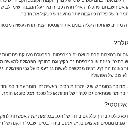
רי הגלם אשר בהם עושים שימוש לצורך הקמת הקונסטרוקציה. יש כא
ז אם חשבתם שהפלדה אולי תהיה כבדה מידי על המבנה, שימו לב ש
חיר של פלדה כזו גבוה יותר מהעץ ויש לשקול את הדבר.
מחייב שהתקרה עליה בונים את הקונסטרוקציה תהיה עשויה מבטון.
ולה?
אם זה בחצרות הבתים ואם זה במרפסות. הפרגולה מעניקה פתרונות ש
בחצר, בגינה או במרפסת גם בקיץ וגם בחורף. הפרגולה למעשה מ
ור בעונת החורף. רבים מבקשים לעשות גג רעפים על גבי הפרגולה. 
לעיצוב של הפרגולה.
ר בחומר שמתאים גם לקירוי של חניות או כל סככה מכל סוג או חומר.
 אקוסטי?
 כוללת בדרך כלל גם בידוד של הגג. בכל זאת ישנה אפשרות לחזק 
ידי גגנים מנוסים ומקצוענים. יש אמנם בידוד בסיסי שבכל התקנה ש