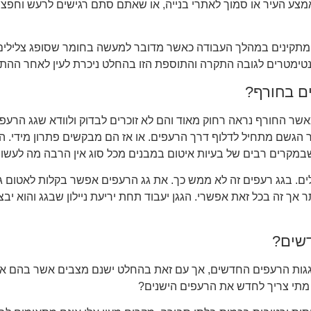
אמצע העיר או סמוך לאתרי בנייה, או שאתם סתם רגישים לרעש וחפצ
 מתקינים במהלך העבודה כאשר מדובר למעשה בחומר שסופג צלילים 
ימטרים לגובה התקרה והתוספת הזו בהחלט ניכרת לעין לאחר ההתק
ם בחורף?
שר החורף נראה רחוק מאוד והם לא זוכרים לבדוק ולוודא שגג הרעפי
שם מתחיל לדלוף דרך הרעפים. או אז הם מבקשים פתרון מידי. האם
קרים רבים של בעיות איטום במבנים מכל סוג אין הרבה מה לעשות כ
ילים. בגג רעפים זה לא ממש כך. את גג הרעפים אפשר בקלות לאטום
 אך זה בכל זאת אפשרי. הגגן יעבוד תחת יריעת ניילון שבגג והוא י
דשים?
גות הרעפים החדשים, אך עם זאת בהחלט ישנם מצבים אשר בהם אנחנ
מתי צריך לחדש את הרעפים הישנים?