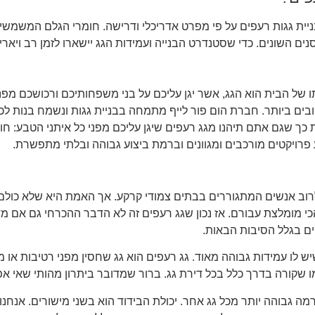
יית גגות רעפים על פי מפרט אדריכלי ודרישה. חומרי הגלם המשמשים
השונים. כדי שסטנדרט הבנייה ועמידות הגג יישארו לזמן רב ויאריכו
של הבית הוא הגג, אשר יגן עליכם על בני משפחותיכם ורכושכם מפני כ
ים ביותר. חברת הום פור לייף מתמחה בבניית גגות ונשמח בנות לכם 
כך שגם אתם תיהנו מגג רעפים שיגן עליכם מפני כל איתני הטבע: חום
פרויקטים מורכבים ומגוונים וברמת ביצוע גבוהה ובלתי מתפשרת.
רוב אנשים המתגוררים בבתים צמודי קרקע. אך האמת היא שלא כולם 
הכי מומלצת עבורם. אז נכון שגג רעפים זה לא הדבר ההכרחי גם אם מ
ים בגלל הסיבות הבאות.
 לו עמידות גבוהה מאוד. גג רעפים הוא גג שחסין מפני רטיבות או מפ
מו שקורה בדרך כלל בכל דירת גג. ברור שמדובר ביתרון מהותי שאי 
 גבוהה יותר מכל גג אחר. יכולת הבידוד הוא בשני מישורים. אנחנו ע