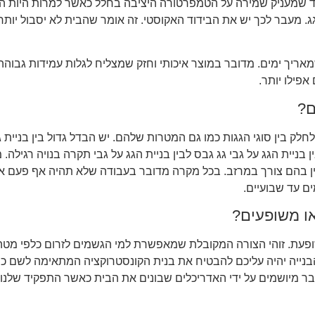
וד שמעניק שמירה על הטמפרטורה היציבה בחלל כאשר למרות היות הבי
 גג. מעבר לכך יש את הבידוד האקוסטי. זה אומר שהבית לא יסבול יות
יך ימים. מדובר במוצר איכותי וחזק שמצליח לגלות עמידות גבוהה
ם?
לק בין סוגי הגגות כמו גם המטרות שלהם. יש הבדל גדול בין בניית גג
בניית הגג על גבי גג גבס לבין בניית הגג על גבי תקרה בנויה רגילה. 
ן בהם צורך במרזב. בכל מקרה מדובר בעבודה שלא תהיה אף פעם אר
ם עד שבועיים.
או משופעים?
פעת. זוהי הצורה המקובלת שמאפשרת למי הגשמים לזרום כלפי מטה
נייה יהיה עליכם להבטיח את בנית הקונסטרוקציה המתאימה לשם כך.
 כבר מיושמים על ידי האדריכלים שבונים את הבית כאשר התפקיד שלנ