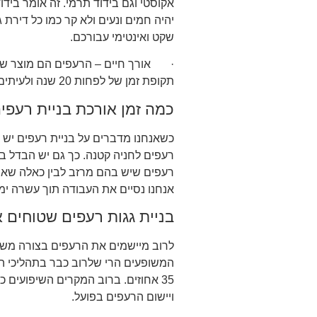
אקוסטי וגם בידוד תרמי. זה אומר ביד
יהיה חמים ונעים ולא קר כמו כל דירת
שקט ואינטימי עבורכם.
· אורך חיים – הרעפים הם מוצר שמאר
תקופת זמן של לפחות 20 שנה ולעיתים אפילו יותר.
כמה זמן אורכת בניית רעפי
כשאנחנו מדברים על בניית רעפים יש לח
רעפים לחניה קטנה. כך גם יש הבדל בין 
רעפים שיש בהם מרזב לבין כאלה שאי
אנחנו נסיים את העבודה תוך עשרה ימי
בניית גגות רעפים שטוחים 
לרוב מיישמים את הרעפים בצורה משו
המשופעים הרי שלרוב כבר בתהליכי הב
35 אחוזים. ברוב המקרים השיפועים
ויישום הרעפים בפועל.